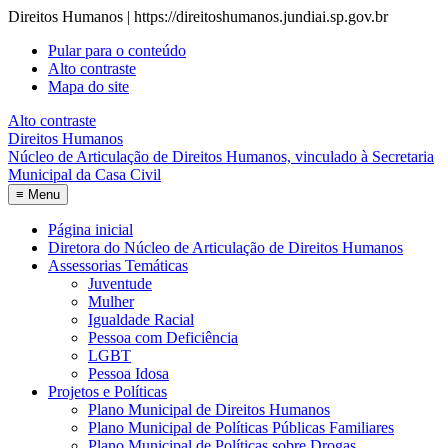
Direitos Humanos | https://direitoshumanos.jundiai.sp.gov.br
Pular para o conteúdo
Alto contraste
Mapa do site
Alto contraste
Direitos Humanos
Núcleo de Articulação de Direitos Humanos, vinculado à Secretaria
Municipal da Casa Civil
≡
Menu
Página inicial
Diretora do Núcleo de Articulação de Direitos Humanos
Assessorias Temáticas
Juventude
Mulher
Igualdade Racial
Pessoa com Deficiência
LGBT
Pessoa Idosa
Projetos e Políticas
Plano Municipal de Direitos Humanos
Plano Municipal de Políticas Públicas Familiares
Plano Municipal de Políticas sobre Drogas