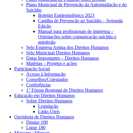
Plano Municipal de Prevenção da Automutilação e do
Suicídio
Boletim Epidemiológico 2023
Cartilha de Prevenção ao Suicídio – Segunda
Edição
Manual para profissionais de imprensa –
Orientações sobre comunicação suicídio e
autolesão
Selo Empresa Amiga dos Direitos Humanos
Selo Municipal Direitos Humanos
Datas Importantes – Direitos Humanos
Matérias – Projetos e ações
Participação Social
Acesso à Informação
Conselhos/Colegiados
Conferências
1° Fórum Regional de Direitos Humanos
Educação em Direitos Humanos
Sobre Direitos Humanos
Legislação
Links Úteis
Ouvidoria de Direitos Humanos
Disque 100
Ligue 180
Migrante / Migrant