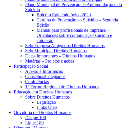
Plano Municipal de Prevenção da Automutilação e do
Suicídio
Boletim Epidemiológico 2023
Cartilha de Prevenção ao Suicídio – Segunda
Edição
Manual para profissionais de imprensa –
Orientações sobre comunicação suicídio e
autolesão
Selo Empresa Amiga dos Direitos Humanos
Selo Municipal Direitos Humanos
Datas Importantes – Direitos Humanos
Matérias – Projetos e ações
Participação Social
Acesso à Informação
Conselhos/Colegiados
Conferências
1° Fórum Regional de Direitos Humanos
Educação em Direitos Humanos
Sobre Direitos Humanos
Legislação
Links Úteis
Ouvidoria de Direitos Humanos
Disque 100
Ligue 180
Migrante / Migrant