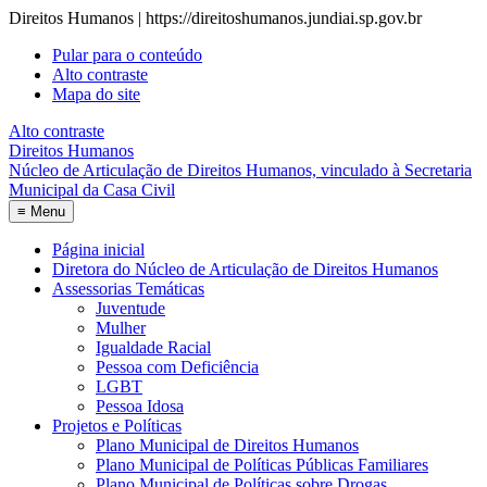
Direitos Humanos | https://direitoshumanos.jundiai.sp.gov.br
Pular para o conteúdo
Alto contraste
Mapa do site
Alto contraste
Direitos Humanos
Núcleo de Articulação de Direitos Humanos, vinculado à Secretaria
Municipal da Casa Civil
≡
Menu
Página inicial
Diretora do Núcleo de Articulação de Direitos Humanos
Assessorias Temáticas
Juventude
Mulher
Igualdade Racial
Pessoa com Deficiência
LGBT
Pessoa Idosa
Projetos e Políticas
Plano Municipal de Direitos Humanos
Plano Municipal de Políticas Públicas Familiares
Plano Municipal de Políticas sobre Drogas